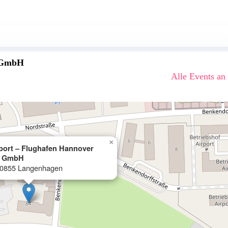
n GmbH
Alle Events an
×
port – Flughafen Hannover
n GmbH
 30855 Langenhagen