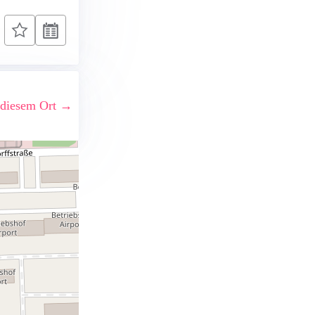
 diesem Ort →