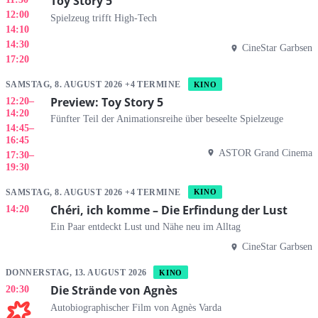
Toy Story 5
12:00
Spielzeug trifft High-Tech
14:10
14:30
CineStar Garbsen
17:20
SAMSTAG, 8. AUGUST 2026 +4 TERMINE
KINO
Preview: Toy Story 5
12:20
–
14:20
Fünfter Teil der Animationsreihe über beseelte Spielzeuge
14:45
–
16:45
ASTOR Grand Cinema
17:30
–
19:30
SAMSTAG, 8. AUGUST 2026 +4 TERMINE
KINO
Chéri, ich komme – Die Erfindung der Lust
14:20
Ein Paar entdeckt Lust und Nähe neu im Alltag
CineStar Garbsen
DONNERSTAG, 13. AUGUST 2026
KINO
Die Strände von Agnès
20:30
Autobiographischer Film von Agnès Varda