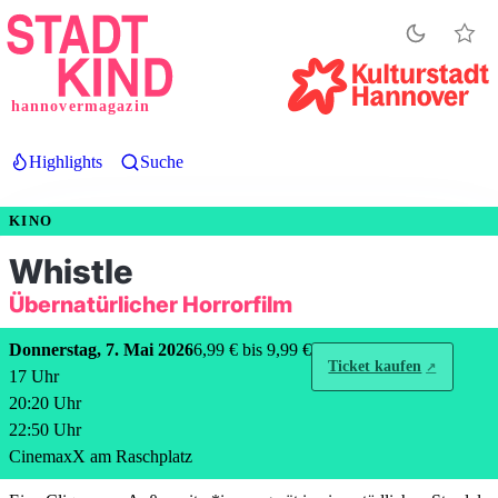
Direkt
zum
Inhalt
hannovermagazin
Highlights
Suche
KINO
Whistle
Übernatürlicher Horrorfilm
Donnerstag, 7. Mai 2026
6,99 € bis 9,99 €
Ticket kaufen
17
Uhr
20:20
Uhr
22:50
Uhr
CinemaxX am Raschplatz