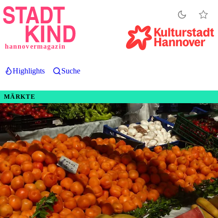
Direkt
zum
Inhalt
hannovermagazin
Highlights
Suche
MÄRKTE