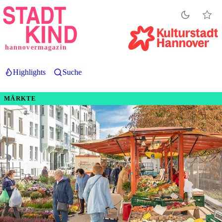
Direkt
zum
Inhalt
hannovermagazin
Highlights
Suche
MÄRKTE