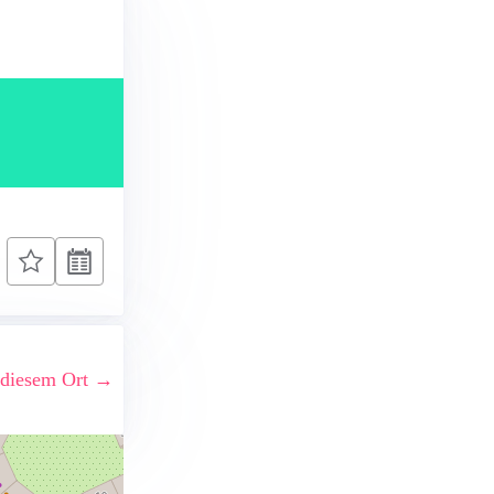
 diesem Ort →