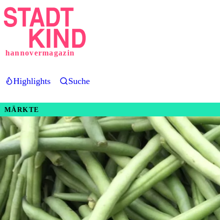
Direkt
zum
Inhalt
hannovermagazin
Highlights
Suche
MÄRKTE