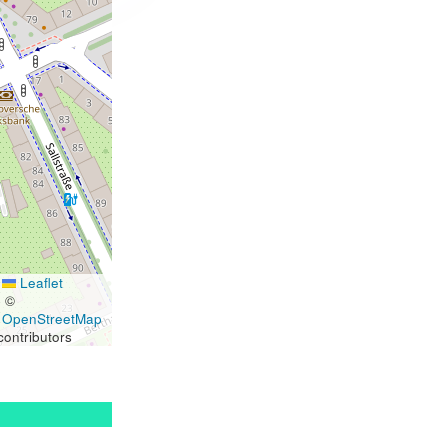
Leaflet
|
©
OpenStreetMap
contributors