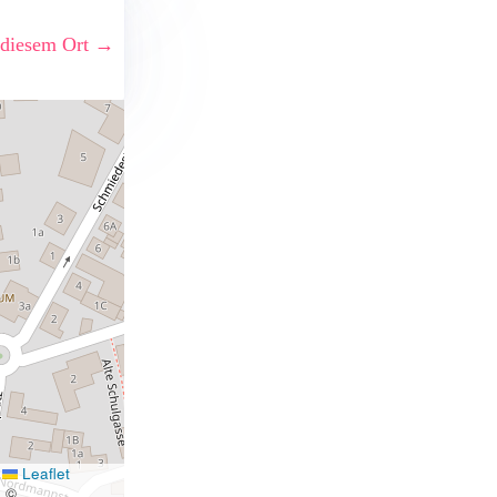
 diesem Ort →
Leaflet
|
©