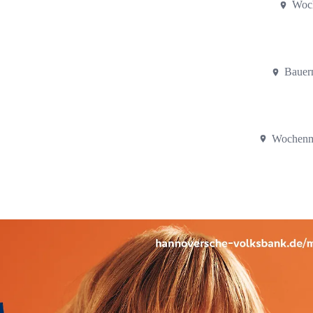
Woch
Bauer
Wochenma