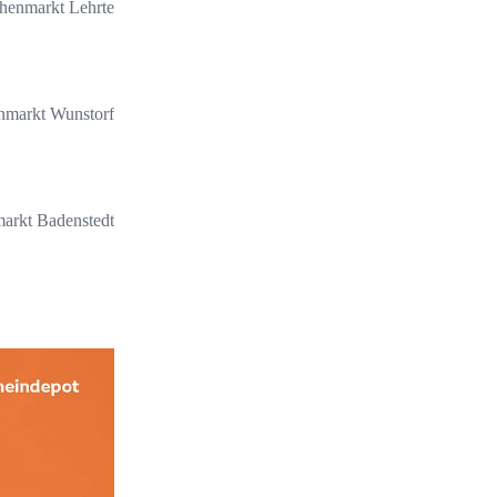
enmarkt Lehrte
nmarkt Wunstorf
rkt Badenstedt