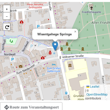
+
−
×
Wisentgehege Springe
Leaflet
|
©
OpenStreetMap
contributors
Route zum Veranstaltungsort