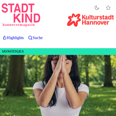
Direkt
zum
Inhalt
hannovermagazin
Highlights
Suche
SONSTIGES