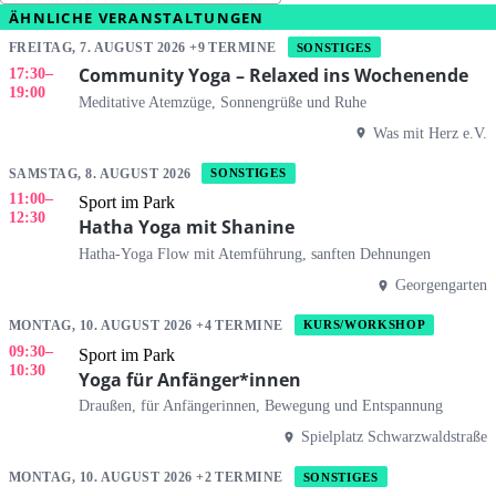
ÄHNLICHE VERANSTALTUNGEN
FREITAG, 7. AUGUST 2026 +9 TERMINE
SONSTIGES
Community Yoga – Relaxed ins Wochenende
17:30
–
19:00
Meditative Atemzüge, Sonnengrüße und Ruhe
Was mit Herz e.V.
SAMSTAG, 8. AUGUST 2026
SONSTIGES
11:00
–
Sport im Park
12:30
Hatha Yoga mit Shanine
Hatha-Yoga Flow mit Atemführung, sanften Dehnungen
Georgengarten
MONTAG, 10. AUGUST 2026 +4 TERMINE
KURS/WORKSHOP
09:30
–
Sport im Park
10:30
Yoga für Anfänger*innen
Draußen, für Anfängerinnen, Bewegung und Entspannung
Spielplatz Schwarzwaldstraße
MONTAG, 10. AUGUST 2026 +2 TERMINE
SONSTIGES