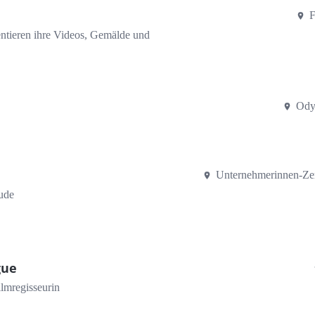
F
entieren ihre Videos, Gemälde und
Ody
Unternehmerinnen-Ze
ude
gue
lmregisseurin