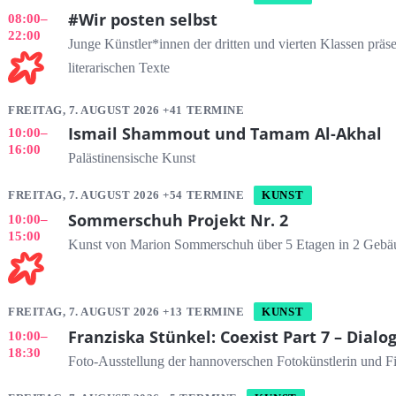
#Wir posten selbst
08:00
–
22:00
Junge Künstler*innen der dritten und vierten Klassen präs
literarischen Texte
FREITAG, 7. AUGUST 2026 +41 TERMINE
Ismail Shammout und Tamam Al-Akhal
10:00
–
16:00
Palästinensische Kunst
FREITAG, 7. AUGUST 2026 +54 TERMINE
KUNST
Sommerschuh Projekt Nr. 2
10:00
–
15:00
Kunst von Marion Sommerschuh über 5 Etagen in 2 Gebä
FREITAG, 7. AUGUST 2026 +13 TERMINE
KUNST
Franziska Stünkel: Coexist Part 7 – Dialo
10:00
–
18:30
Foto-Ausstellung der hannoverschen Fotokünstlerin und Fi