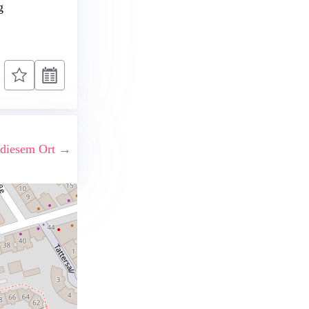
g
 diesem Ort →