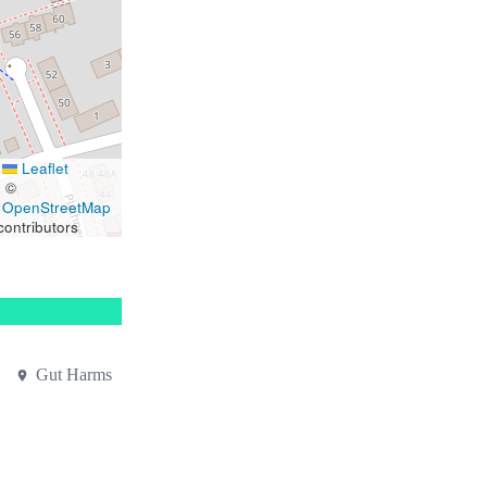
Leaflet
|
©
OpenStreetMap
contributors
Gut Harms