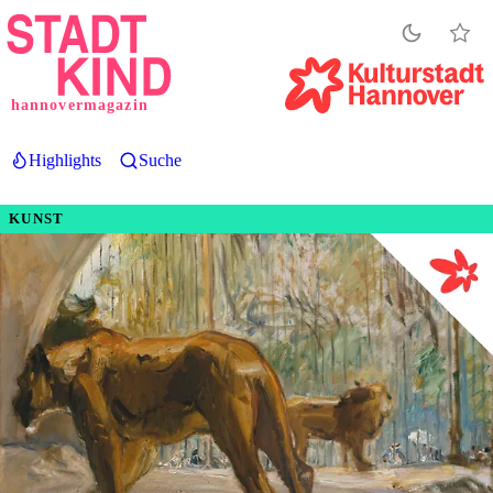
Direkt
zum
Inhalt
hannovermagazin
Highlights
Suche
KUNST