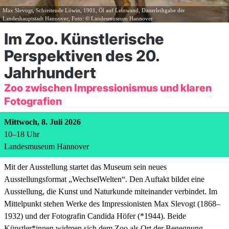
Max Slevogt, Schreitende Löwin, 1901, Öl auf Leinwand, Dauerleihgabe der
Landeshauptstadt Hannover, Foto: © Landesmuseum Hannover
Im Zoo. Künstlerische
Perspektiven des 20.
Jahrhundert
Zoo zwischen Impressionismus und klaren
Fotografien
Mittwoch, 8. Juli 2026
10
–
18
Uhr
Landesmuseum Hannover
Mit der Ausstellung startet das Museum sein neues
Ausstellungsformat „WechselWelten“. Den Auftakt bildet eine
Ausstellung, die Kunst und Naturkunde miteinander verbindet. Im
Mittelpunkt stehen Werke des Impressionisten Max Slevogt (1868–
1932) und der Fotografin Candida Höfer (*1944). Beide
Künstler*innen widmen sich dem Zoo als Ort der Begegnung