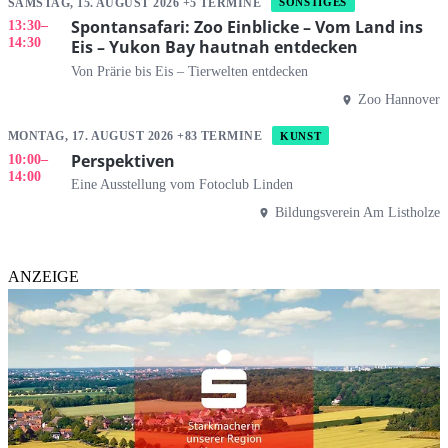
SAMSTAG, 15. AUGUST 2026 +5 TERMINE
SONSTIGES
Spontansafari: Zoo Einblicke – Vom Land ins
13:30
–
14:30
Eis – Yukon Bay hautnah entdecken
Von Prärie bis Eis – Tierwelten entdecken
Zoo Hannover
MONTAG, 17. AUGUST 2026 +83 TERMINE
KUNST
Perspektiven
10:00
–
14:00
Eine Ausstellung vom Fotoclub Linden
Bildungsverein Am Listholze
ANZEIGE