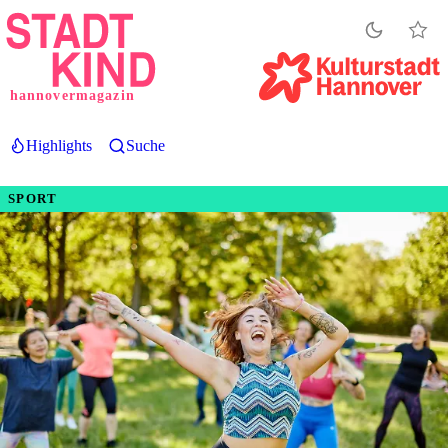
Direkt
zum
Inhalt
hannovermagazin
Highlights
Suche
SPORT