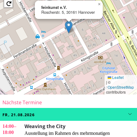
×
feinkunst e.V.
Roscherstr. 5, 30161 Hannover
Leaflet
|
©
OpenStreetMap
contributors
Nächste Termine
FR, 21.08.2026
Weaving the City
14:00
–
18:00
Ausstellung im Rahmen des mehrmonatigen