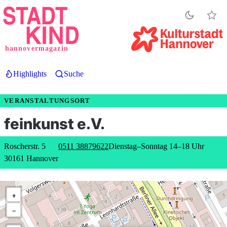
Direkt
zum
Inhalt
hannovermagazin
Highlights
Suche
VERANSTALTUNGSORT
feinkunst e.V.
Roscherstr. 5
0511 38879622
Dienstag–Sonntag 14–18 Uhr
30161 Hannover
+
−