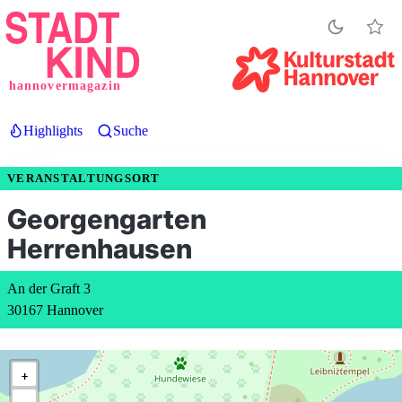
Direkt
zum
Inhalt
hannovermagazin
Highlights
Suche
VERANSTALTUNGSORT
Georgengarten
Herrenhausen
An der Graft 3
30167 Hannover
+