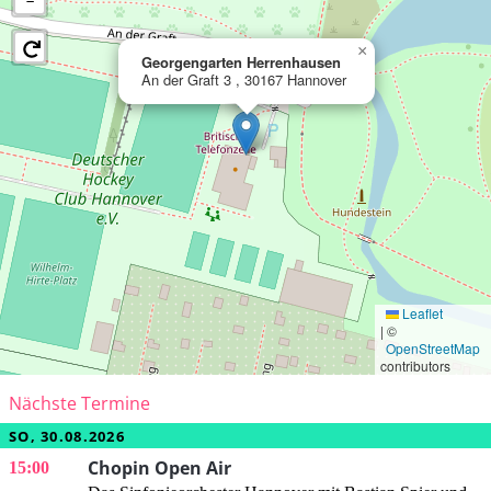
−
×
Georgengarten Herrenhausen
An der Graft 3 , 30167 Hannover
Leaflet
|
©
OpenStreetMap
contributors
Nächste Termine
SO, 30.08.2026
Chopin Open Air
15:00