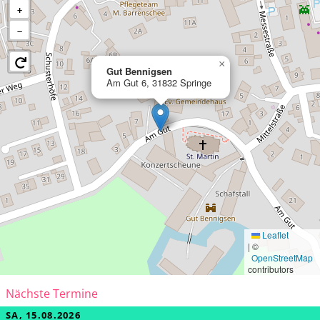
+
−
×
Gut Bennigsen
Am Gut 6, 31832 Springe
Leaflet
|
©
OpenStreetMap
contributors
Nächste Termine
SA, 15.08.2026