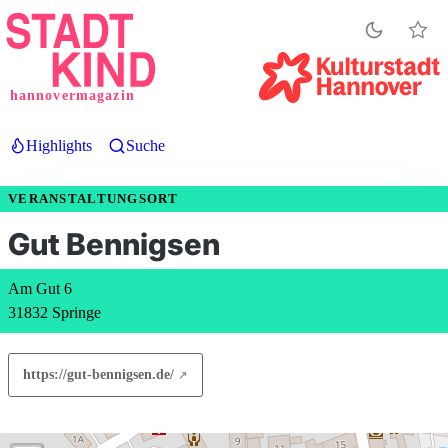
Direkt
zum
Inhalt
hannovermagazin
Highlights
Suche
VERANSTALTUNGSORT
Gut Bennigsen
Am Gut 6
31832 Springe
https://gut-bennigsen.de/