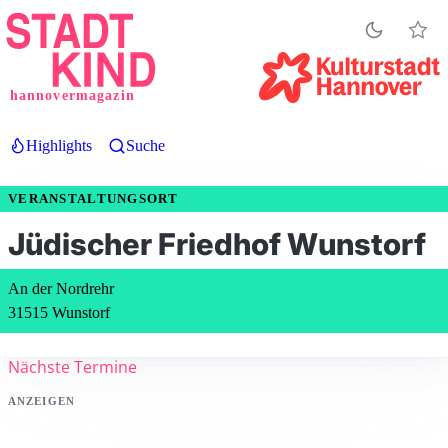
Direkt
zum
Inhalt
hannovermagazin
Highlights
Suche
VERANSTALTUNGSORT
Jüdischer Friedhof Wunstorf
An der Nordrehr
31515 Wunstorf
Nächste Termine
ANZEIGEN