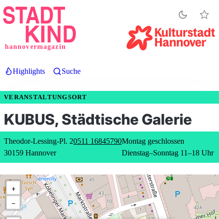
Direkt
zum
Inhalt
hannovermagazin
Highlights
Suche
VERANSTALTUNGSORT
KUBUS, Städtische Galerie
Theodor-Lessing-Pl. 2
0511 16845790
Montag geschlossen
30159 Hannover
Dienstag–Sonntag 11–18 Uhr
+
−