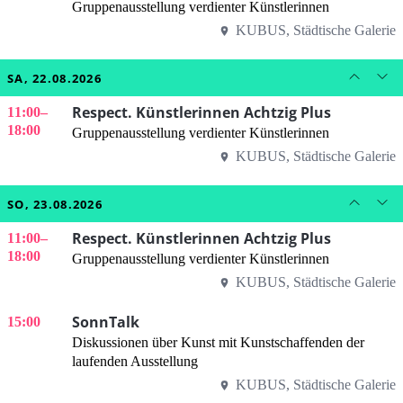
Gruppenausstellung verdienter Künstlerinnen
KUBUS, Städtische Galerie
SA, 22.08.2026
Respect. Künstlerinnen Achtzig Plus
11:00
–
18:00
Gruppenausstellung verdienter Künstlerinnen
KUBUS, Städtische Galerie
SO, 23.08.2026
Respect. Künstlerinnen Achtzig Plus
11:00
–
18:00
Gruppenausstellung verdienter Künstlerinnen
KUBUS, Städtische Galerie
SonnTalk
15:00
Diskussionen über Kunst mit Kunstschaffenden der
laufenden Ausstellung
KUBUS, Städtische Galerie