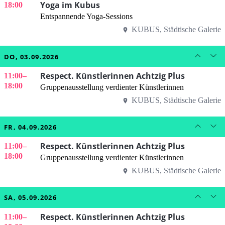
Yoga im Kubus
18:00
Entspannende Yoga-Sessions
KUBUS, Städtische Galerie
DO, 03.09.2026
Respect. Künstlerinnen Achtzig Plus
11:00
–
18:00
Gruppenausstellung verdienter Künstlerinnen
KUBUS, Städtische Galerie
FR, 04.09.2026
Respect. Künstlerinnen Achtzig Plus
11:00
–
18:00
Gruppenausstellung verdienter Künstlerinnen
KUBUS, Städtische Galerie
SA, 05.09.2026
Respect. Künstlerinnen Achtzig Plus
11:00
–