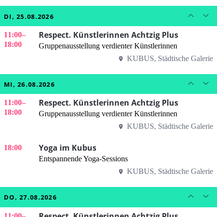
DI, 25.08.2026
Respect. Künstlerinnen Achtzig Plus
11:00
–
18:00
Gruppenausstellung verdienter Künstlerinnen
KUBUS, Städtische Galerie
MI, 26.08.2026
Respect. Künstlerinnen Achtzig Plus
11:00
–
18:00
Gruppenausstellung verdienter Künstlerinnen
KUBUS, Städtische Galerie
Yoga im Kubus
18:00
Entspannende Yoga-Sessions
KUBUS, Städtische Galerie
DO, 27.08.2026
Respect. Künstlerinnen Achtzig Plus
11:00
–