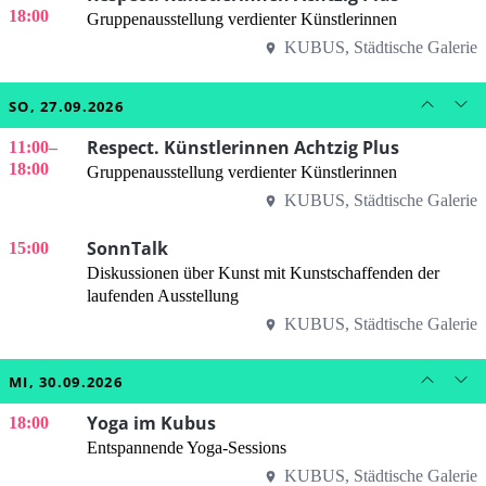
18:00
Gruppenausstellung verdienter Künstlerinnen
KUBUS, Städtische Galerie
SO, 27.09.2026
Respect. Künstlerinnen Achtzig Plus
11:00
–
18:00
Gruppenausstellung verdienter Künstlerinnen
KUBUS, Städtische Galerie
SonnTalk
15:00
Diskussionen über Kunst mit Kunstschaffenden der
laufenden Ausstellung
KUBUS, Städtische Galerie
MI, 30.09.2026
Yoga im Kubus
18:00
Entspannende Yoga-Sessions
KUBUS, Städtische Galerie