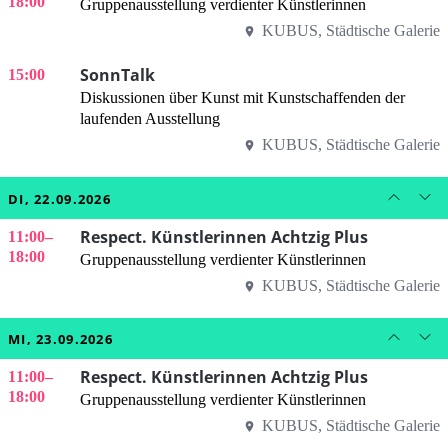
18:00
Gruppenausstellung verdienter Künstlerinnen
KUBUS, Städtische Galerie
SonnTalk
15:00
Diskussionen über Kunst mit Kunstschaffenden der
laufenden Ausstellung
KUBUS, Städtische Galerie
DI, 22.09.2026
Respect. Künstlerinnen Achtzig Plus
11:00
–
18:00
Gruppenausstellung verdienter Künstlerinnen
KUBUS, Städtische Galerie
MI, 23.09.2026
Respect. Künstlerinnen Achtzig Plus
11:00
–
18:00
Gruppenausstellung verdienter Künstlerinnen
KUBUS, Städtische Galerie