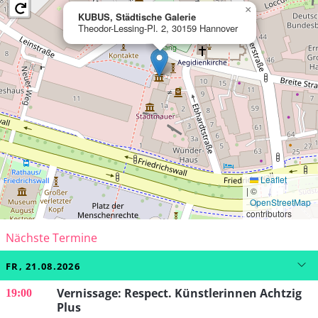
×
KUBUS, Städtische Galerie
Theodor-Lessing-Pl. 2, 30159 Hannover
Leaflet
|
©
OpenStreetMap
contributors
Nächste Termine
FR, 21.08.2026
Vernissage: Respect. Künstlerinnen Achtzig
19:00
Plus