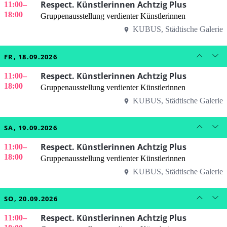
Respect. Künstlerinnen Achtzig Plus
11:00
–
18:00
Gruppenausstellung verdienter Künstlerinnen
KUBUS, Städtische Galerie
FR, 18.09.2026
Respect. Künstlerinnen Achtzig Plus
11:00
–
18:00
Gruppenausstellung verdienter Künstlerinnen
KUBUS, Städtische Galerie
SA, 19.09.2026
Respect. Künstlerinnen Achtzig Plus
11:00
–
18:00
Gruppenausstellung verdienter Künstlerinnen
KUBUS, Städtische Galerie
SO, 20.09.2026
Respect. Künstlerinnen Achtzig Plus
11:00
–