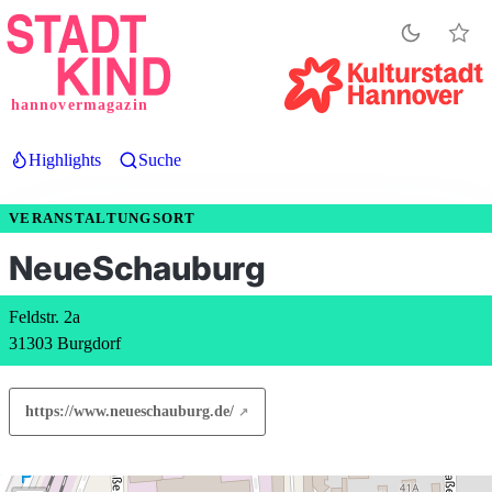
Direkt
zum
Inhalt
hannovermagazin
Highlights
Suche
VERANSTALTUNGSORT
NeueSchauburg
Feldstr. 2a
31303 Burgdorf
https://www.neueschauburg.de/