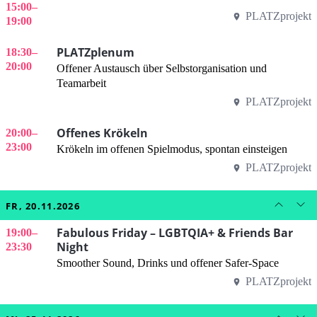
15:00
–
PLATZprojekt
19:00
PLATZplenum
18:30
–
20:00
Offener Austausch über Selbstorganisation und
Teamarbeit
PLATZprojekt
Offenes Krökeln
20:00
–
23:00
Krökeln im offenen Spielmodus, spontan einsteigen
PLATZprojekt
FR, 20.11.2026
Fabulous Friday – LGBTQIA+ & Friends Bar
19:00
–
Night
23:30
Smoother Sound, Drinks und offener Safer-Space
PLATZprojekt