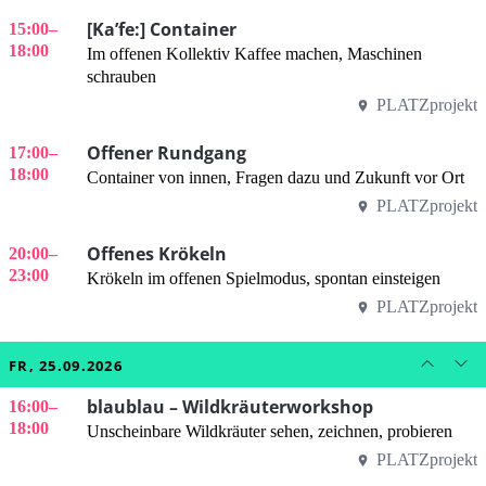
[Ka’fe:] Container
15:00
–
18:00
Im offenen Kollektiv Kaffee machen, Maschinen
schrauben
PLATZprojekt
Offener Rundgang
17:00
–
18:00
Container von innen, Fragen dazu und Zukunft vor Ort
PLATZprojekt
Offenes Krökeln
20:00
–
23:00
Krökeln im offenen Spielmodus, spontan einsteigen
PLATZprojekt
FR, 25.09.2026
blaublau – Wildkräuterworkshop
16:00
–
18:00
Unscheinbare Wildkräuter sehen, zeichnen, probieren
PLATZprojekt