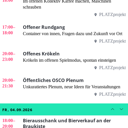
18:00
Im offenen Kollektiv Kaffee machen, Maschinen
schrauben
PLATZprojekt
Offener Rundgang
17:00
–
18:00
Container von innen, Fragen dazu und Zukunft vor Ort
PLATZprojekt
Offenes Krökeln
20:00
–
23:00
Krökeln im offenen Spielmodus, spontan einsteigen
PLATZprojekt
Öffentliches OSCO Plenum
20:00
–
21:30
Unkuratiertes Plenum, neue Ideen für Veranstaltungen
PLATZprojekt
FR, 04.09.2026
Bierausschank und Bierverkauf an der
18:00
–
Braukiste
20:00