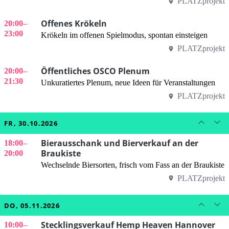
PLATZprojekt
Offenes Krökeln
20:00
–
23:00
Krökeln im offenen Spielmodus, spontan einsteigen
PLATZprojekt
Öffentliches OSCO Plenum
20:00
–
21:30
Unkuratiertes Plenum, neue Ideen für Veranstaltungen
PLATZprojekt
FR, 30.10.2026
Bierausschank und Bierverkauf an der
18:00
–
Braukiste
20:00
Wechselnde Biersorten, frisch vom Fass an der Braukiste
PLATZprojekt
DO, 05.11.2026
Stecklingsverkauf Hemp Heaven Hannover
10:00
–