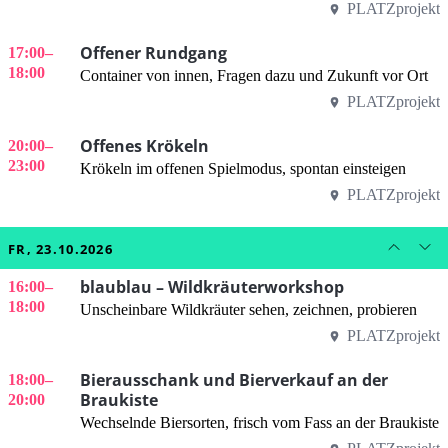
PLATZprojekt
Offener Rundgang
17:00
–
18:00
Container von innen, Fragen dazu und Zukunft vor Ort
PLATZprojekt
Offenes Krökeln
20:00
–
23:00
Krökeln im offenen Spielmodus, spontan einsteigen
PLATZprojekt
FR, 23.10.2026
blaublau – Wildkräuterworkshop
16:00
–
18:00
Unscheinbare Wildkräuter sehen, zeichnen, probieren
PLATZprojekt
Bierausschank und Bierverkauf an der
18:00
–
Braukiste
20:00
Wechselnde Biersorten, frisch vom Fass an der Braukiste