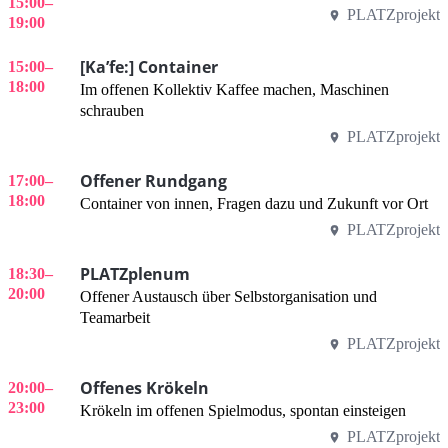
15:00
–
PLATZprojekt
19:00
[Ka’fe:] Container
15:00
–
18:00
Im offenen Kollektiv Kaffee machen, Maschinen
schrauben
PLATZprojekt
Offener Rundgang
17:00
–
18:00
Container von innen, Fragen dazu und Zukunft vor Ort
PLATZprojekt
PLATZplenum
18:30
–
20:00
Offener Austausch über Selbstorganisation und
Teamarbeit
PLATZprojekt
Offenes Krökeln
20:00
–
23:00
Krökeln im offenen Spielmodus, spontan einsteigen
PLATZprojekt