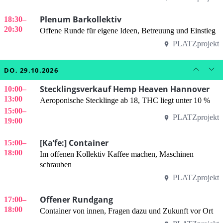
Plenum Barkollektiv
18:30
–
20:30
Offene Runde für eigene Ideen, Betreuung und Einstieg
PLATZprojekt
DO, 29.10.2026
Stecklingsverkauf Hemp Heaven Hannover
10:00
–
13:00
Aeroponische Stecklinge ab 18, THC liegt unter 10 %
15:00
–
PLATZprojekt
19:00
[Ka’fe:] Container
15:00
–
18:00
Im offenen Kollektiv Kaffee machen, Maschinen
schrauben
PLATZprojekt
Offener Rundgang
17:00
–
18:00
Container von innen, Fragen dazu und Zukunft vor Ort