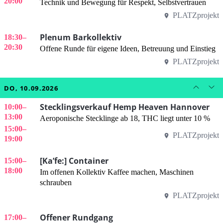
20:00
Technik und Bewegung für Respekt, Selbstvertrauen
PLATZprojekt
Plenum Barkollektiv
18:30
–
20:30
Offene Runde für eigene Ideen, Betreuung und Einstieg
PLATZprojekt
DO, 10.09.2026
Stecklingsverkauf Hemp Heaven Hannover
10:00
–
13:00
Aeroponische Stecklinge ab 18, THC liegt unter 10 %
15:00
–
PLATZprojekt
19:00
[Ka’fe:] Container
15:00
–
18:00
Im offenen Kollektiv Kaffee machen, Maschinen
schrauben
PLATZprojekt
Offener Rundgang
17:00
–