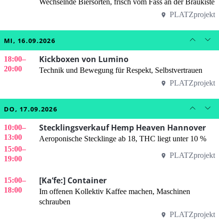
Wechselnde Biersorten, frisch vom Fass an der Braukiste
PLATZprojekt
MI, 16.09.2026
Kickboxen von Lumino
18:00
–
20:00
Technik und Bewegung für Respekt, Selbstvertrauen
PLATZprojekt
DO, 17.09.2026
Stecklingsverkauf Hemp Heaven Hannover
10:00
–
13:00
Aeroponische Stecklinge ab 18, THC liegt unter 10 %
15:00
–
PLATZprojekt
19:00
[Ka’fe:] Container
15:00
–
18:00
Im offenen Kollektiv Kaffee machen, Maschinen
schrauben
PLATZprojekt