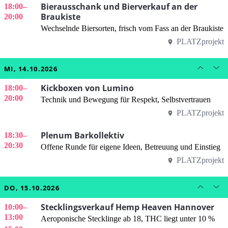
Bierausschank und Bierverkauf an der
18:00
–
Braukiste
20:00
Wechselnde Biersorten, frisch vom Fass an der Braukiste
PLATZprojekt
MI, 14.10.2026
Kickboxen von Lumino
18:00
–
20:00
Technik und Bewegung für Respekt, Selbstvertrauen
PLATZprojekt
Plenum Barkollektiv
18:30
–
20:30
Offene Runde für eigene Ideen, Betreuung und Einstieg
PLATZprojekt
DO, 15.10.2026
Stecklingsverkauf Hemp Heaven Hannover
10:00
–
13:00
Aeroponische Stecklinge ab 18, THC liegt unter 10 %