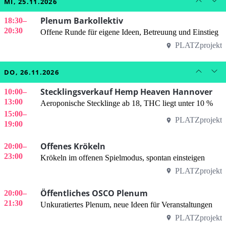
MI, 25.11.2026
Plenum Barkollektiv
18:30
–
20:30
Offene Runde für eigene Ideen, Betreuung und Einstieg
PLATZprojekt
DO, 26.11.2026
Stecklingsverkauf Hemp Heaven Hannover
10:00
–
13:00
Aeroponische Stecklinge ab 18, THC liegt unter 10 %
15:00
–
PLATZprojekt
19:00
Offenes Krökeln
20:00
–
23:00
Krökeln im offenen Spielmodus, spontan einsteigen
PLATZprojekt
Öffentliches OSCO Plenum
20:00
–
21:30
Unkuratiertes Plenum, neue Ideen für Veranstaltungen
PLATZprojekt