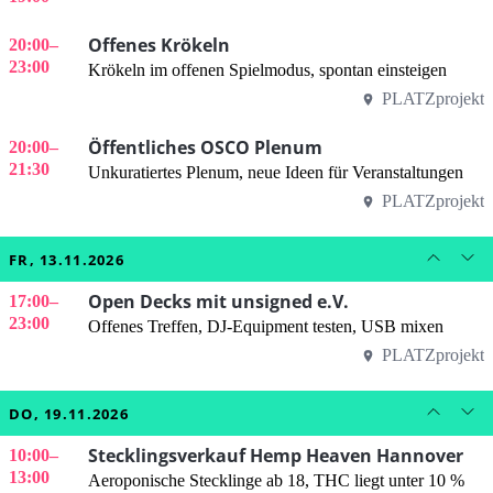
Offenes Krökeln
20:00
–
23:00
Krökeln im offenen Spielmodus, spontan einsteigen
PLATZprojekt
Öffentliches OSCO Plenum
20:00
–
21:30
Unkuratiertes Plenum, neue Ideen für Veranstaltungen
PLATZprojekt
FR, 13.11.2026
Open Decks mit unsigned e.V.
17:00
–
23:00
Offenes Treffen, DJ-Equipment testen, USB mixen
PLATZprojekt
DO, 19.11.2026
Stecklingsverkauf Hemp Heaven Hannover
10:00
–
13:00
Aeroponische Stecklinge ab 18, THC liegt unter 10 %