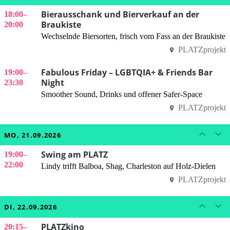
Bierausschank und Bierverkauf an der
18:00
–
Braukiste
20:00
Wechselnde Biersorten, frisch vom Fass an der Braukiste
PLATZprojekt
Fabulous Friday – LGBTQIA+ & Friends Bar
19:00
–
Night
23:30
Smoother Sound, Drinks und offener Safer-Space
PLATZprojekt
MO, 21.09.2026
Swing am PLATZ
19:00
–
22:00
Lindy trifft Balboa, Shag, Charleston auf Holz-Dielen
PLATZprojekt
DI, 22.09.2026
PLATZkino
20:15
–