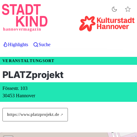
Direkt
zum
Inhalt
hannovermagazin
Highlights
Suche
VERANSTALTUNGSORT
PLATZprojekt
Fössestr. 103
30453 Hannover
https://www.platzprojekt.de