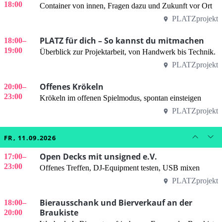
18:00
Container von innen, Fragen dazu und Zukunft vor Ort
PLATZprojekt
PLATZ für dich – So kannst du mitmachen
18:00
–
19:00
Überblick zur Projektarbeit, von Handwerk bis Technik.
PLATZprojekt
Offenes Krökeln
20:00
–
23:00
Krökeln im offenen Spielmodus, spontan einsteigen
PLATZprojekt
FR, 11.09.2026
Open Decks mit unsigned e.V.
17:00
–
23:00
Offenes Treffen, DJ-Equipment testen, USB mixen
PLATZprojekt
Bierausschank und Bierverkauf an der
18:00
–
Braukiste
20:00