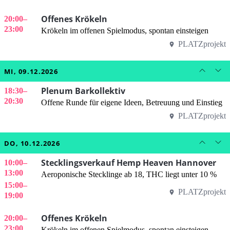
Offenes Krökeln
20:00
–
23:00
Krökeln im offenen Spielmodus, spontan einsteigen
PLATZprojekt
MI, 09.12.2026
Plenum Barkollektiv
18:30
–
20:30
Offene Runde für eigene Ideen, Betreuung und Einstieg
PLATZprojekt
DO, 10.12.2026
Stecklingsverkauf Hemp Heaven Hannover
10:00
–
13:00
Aeroponische Stecklinge ab 18, THC liegt unter 10 %
15:00
–
PLATZprojekt
19:00
Offenes Krökeln
20:00
–
23:00
Krökeln im offenen Spielmodus, spontan einsteigen