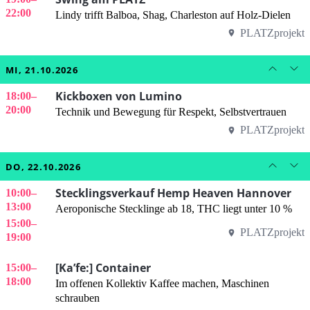
22:00
Lindy trifft Balboa, Shag, Charleston auf Holz-Dielen
PLATZprojekt
MI, 21.10.2026
Kickboxen von Lumino
18:00
–
20:00
Technik und Bewegung für Respekt, Selbstvertrauen
PLATZprojekt
DO, 22.10.2026
Stecklingsverkauf Hemp Heaven Hannover
10:00
–
13:00
Aeroponische Stecklinge ab 18, THC liegt unter 10 %
15:00
–
PLATZprojekt
19:00
[Ka’fe:] Container
15:00
–
18:00
Im offenen Kollektiv Kaffee machen, Maschinen
schrauben