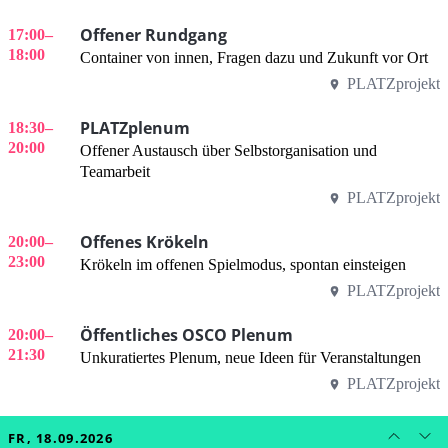
Offener Rundgang
17:00
–
18:00
Container von innen, Fragen dazu und Zukunft vor Ort
PLATZprojekt
PLATZplenum
18:30
–
20:00
Offener Austausch über Selbstorganisation und
Teamarbeit
PLATZprojekt
Offenes Krökeln
20:00
–
23:00
Krökeln im offenen Spielmodus, spontan einsteigen
PLATZprojekt
Öffentliches OSCO Plenum
20:00
–
21:30
Unkuratiertes Plenum, neue Ideen für Veranstaltungen
PLATZprojekt
FR, 18.09.2026