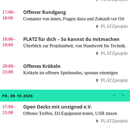
Offener Rundgang
17:00
–
18:00
Container von innen, Fragen dazu und Zukunft vor Ort
PLATZprojekt
PLATZ für dich – So kannst du mitmachen
18:00
–
19:00
Überblick zur Projektarbeit, von Handwerk bis Technik.
PLATZprojekt
Offenes Krökeln
20:00
–
23:00
Krökeln im offenen Spielmodus, spontan einsteigen
PLATZprojekt
FR, 09.10.2026
Open Decks mit unsigned e.V.
17:00
–
23:00
Offenes Treffen, DJ-Equipment testen, USB mixen
PLATZprojekt