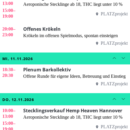
13:00
Aeroponische Stecklinge ab 18, THC liegt unter 10 %
15:00
–
PLATZprojekt
19:00
Offenes Krökeln
20:00
–
23:00
Krökeln im offenen Spielmodus, spontan einsteigen
PLATZprojekt
MI, 11.11.2026
Plenum Barkollektiv
18:30
–
20:30
Offene Runde für eigene Ideen, Betreuung und Einstieg
PLATZprojekt
DO, 12.11.2026
Stecklingsverkauf Hemp Heaven Hannover
10:00
–
13:00
Aeroponische Stecklinge ab 18, THC liegt unter 10 %
15:00
–
PLATZprojekt
19:00