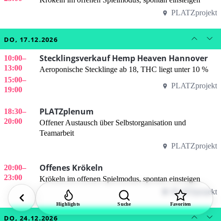
PLATZprojekt
DO, 17.12.2026
Stecklingsverkauf Hemp Heaven Hannover
10:00
–
13:00
Aeroponische Stecklinge ab 18, THC liegt unter 10 %
15:00
–
PLATZprojekt
19:00
PLATZplenum
18:30
–
20:00
Offener Austausch über Selbstorganisation und
Teamarbeit
PLATZprojekt
Offenes Krökeln
20:00
–
23:00
Krökeln im offenen Spielmodus, spontan einsteigen
PLATZprojekt
Highlights
Suche
Favoriten
DO, 24.12.2026