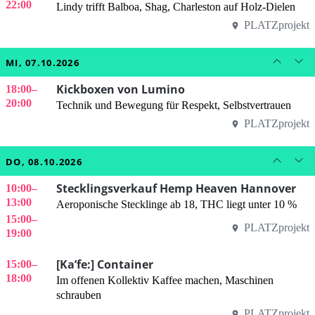
22:00
Lindy trifft Balboa, Shag, Charleston auf Holz-Dielen
PLATZprojekt
MI, 07.10.2026
Kickboxen von Lumino
18:00
–
20:00
Technik und Bewegung für Respekt, Selbstvertrauen
PLATZprojekt
DO, 08.10.2026
Stecklingsverkauf Hemp Heaven Hannover
10:00
–
13:00
Aeroponische Stecklinge ab 18, THC liegt unter 10 %
15:00
–
PLATZprojekt
19:00
[Ka’fe:] Container
15:00
–
18:00
Im offenen Kollektiv Kaffee machen, Maschinen
schrauben
PLATZprojekt