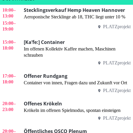
Stecklingsverkauf Hemp Heaven Hannover
10:00
–
13:00
Aeroponische Stecklinge ab 18, THC liegt unter 10 %
15:00
–
PLATZprojekt
19:00
[Ka’fe:] Container
15:00
–
18:00
Im offenen Kollektiv Kaffee machen, Maschinen
schrauben
PLATZprojekt
Offener Rundgang
17:00
–
18:00
Container von innen, Fragen dazu und Zukunft vor Ort
PLATZprojekt
Offenes Krökeln
20:00
–
23:00
Krökeln im offenen Spielmodus, spontan einsteigen
PLATZprojekt
Öffentliches OSCO Plenum
20:00
–