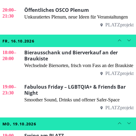
Öffentliches OSCO Plenum
20:00
–
21:30
Unkuratiertes Plenum, neue Ideen für Veranstaltungen
PLATZprojekt
FR, 16.10.2026
Bierausschank und Bierverkauf an der
18:00
–
Braukiste
20:00
Wechselnde Biersorten, frisch vom Fass an der Braukiste
PLATZprojekt
Fabulous Friday – LGBTQIA+ & Friends Bar
19:00
–
Night
23:30
Smoother Sound, Drinks und offener Safer-Space
PLATZprojekt
MO, 19.10.2026
Swing am PLATZ
19:00
–