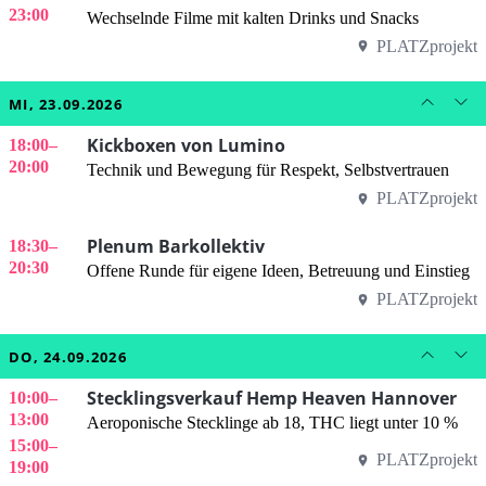
23:00
Wechselnde Filme mit kalten Drinks und Snacks
PLATZprojekt
MI, 23.09.2026
Kickboxen von Lumino
18:00
–
20:00
Technik und Bewegung für Respekt, Selbstvertrauen
PLATZprojekt
Plenum Barkollektiv
18:30
–
20:30
Offene Runde für eigene Ideen, Betreuung und Einstieg
PLATZprojekt
DO, 24.09.2026
Stecklingsverkauf Hemp Heaven Hannover
10:00
–
13:00
Aeroponische Stecklinge ab 18, THC liegt unter 10 %
15:00
–
PLATZprojekt
19:00