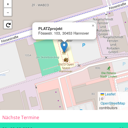
+
−
×
PLATZprojekt
Fössestr. 103, 30453 Hannover
Leaflet
|
©
OpenStreetMap
contributors
Nächste Termine