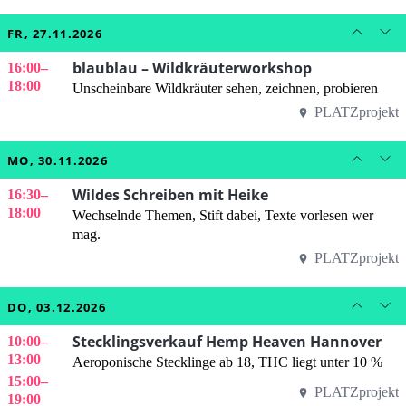
FR, 27.11.2026
blaublau – Wildkräuterworkshop
16:00
–
18:00
Unscheinbare Wildkräuter sehen, zeichnen, probieren
PLATZprojekt
MO, 30.11.2026
Wildes Schreiben mit Heike
16:30
–
18:00
Wechselnde Themen, Stift dabei, Texte vorlesen wer
mag.
PLATZprojekt
DO, 03.12.2026
Stecklingsverkauf Hemp Heaven Hannover
10:00
–
13:00
Aeroponische Stecklinge ab 18, THC liegt unter 10 %
15:00
–
PLATZprojekt
19:00