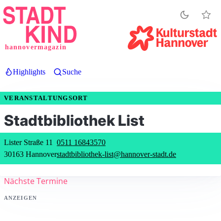
Direkt
zum
Inhalt
hannovermagazin
Highlights
Suche
VERANSTALTUNGSORT
Stadtbibliothek List
Lister Straße 11
0511 16843570
30163 Hannover
stadtbibliothek-list@hannover-stadt.de
Nächste Termine
ANZEIGEN