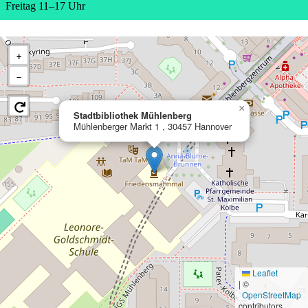
Freitag 11–17 Uhr
+
−
×
Stadtbibliothek Mühlenberg
Mühlenberger Markt 1 , 30457 Hannover
Leaflet
|
©
OpenStreetMap
contributors