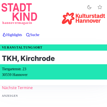
Direkt
zum
Inhalt
hannovermagazin
Highlights
Suche
VERANSTALTUNGSORT
TKH, Kirchrode
Tiergartenstr. 23
30559 Hannover
Nächste Termine
ANZEIGEN