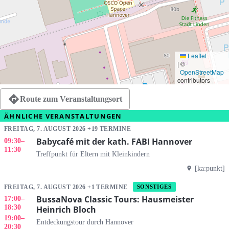
Leaflet
|
©
OpenStreetMap
contributors
Route zum Veranstaltungsort
ÄHNLICHE VERANSTALTUNGEN
FREITAG, 7. AUGUST 2026 +19 TERMINE
Babycafé mit der kath. FABI Hannover
09:30
–
11:30
Treffpunkt für Eltern mit Kleinkindern
[ka:punkt]
FREITAG, 7. AUGUST 2026 +1 TERMINE
SONSTIGES
BussaNova Classic Tours: Hausmeister
17:00
–
18:30
Heinrich Bloch
19:00
–
Entdeckungstour durch Hannover
20:30