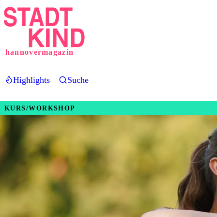
Direkt
zum
Inhalt
hannovermagazin
Highlights
Suche
KURS/WORKSHOP