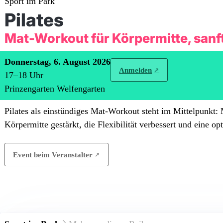
Sport im Park
Pilates
Mat-Workout für Körpermitte, san
Donnerstag, 6. August 2026
Anmelden
17
–
18
Uhr
Prinzengarten Welfengarten
Pilates als einstündiges Mat-Workout steht im Mittelpunkt:
Körpermitte gestärkt, die Flexibilität verbessert und eine o
Event beim Veranstalter