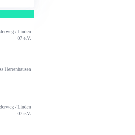
ederweg / Linden
07 e.V.
ss Herrenhausen
ederweg / Linden
07 e.V.