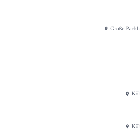
Große Packh
Köb
Köb