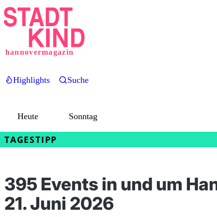
de
Direkt
zum
la
Inhalt
musique
hannovermagazin
Musikalische
Vielfalt
Highlights
Suche
mit
Liveauftritten
in
Heute
Sonntag
Hannovers
Innenstadt
TAGESTIPP
395 Events in und um Ha
21. Juni 2026