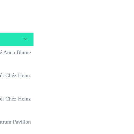
afé Anna Blume
éi Chéz Heinz
éi Chéz Heinz
ntrum Pavillon