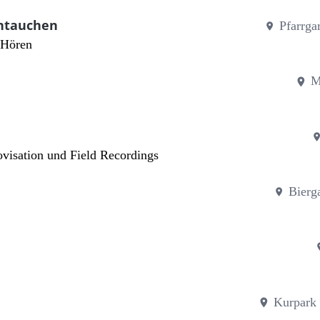
intauchen
Pfarrga
 Hören
M
visation und Field Recordings
Bierg
Kurpark