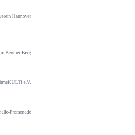
verein Hannover
um Benther Berg
ihmeKULT! e.V.
Phalle-Promenade