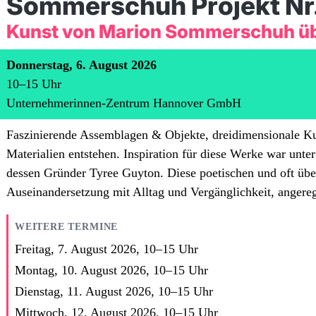
Sommerschuh Projekt Nr.
Kunst von Marion Sommerschuh übe
Donnerstag, 6. August 2026
10
–
15
Uhr
Unternehmerinnen-Zentrum Hannover GmbH
Faszinierende Assemblagen & Objekte, dreidimensionale Ku
Materialien entstehen. Inspiration für diese Werke war unte
dessen Gründer Tyree Guyton. Diese poetischen und oft übe
Auseinandersetzung mit Alltag und Vergänglichkeit, angeregt
WEITERE TERMINE
Freitag, 7. August 2026,
10
–
15
Uhr
Montag, 10. August 2026,
10
–
15
Uhr
Dienstag, 11. August 2026,
10
–
15
Uhr
Mittwoch, 12. August 2026,
10
–
15
Uhr