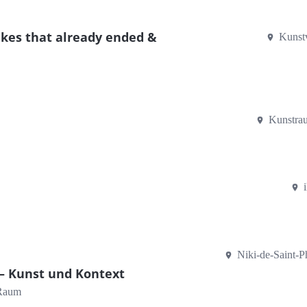
akes that already ended &
Kunst
Kunstra
Niki-de-Saint-
– Kunst und Kontext
 Raum