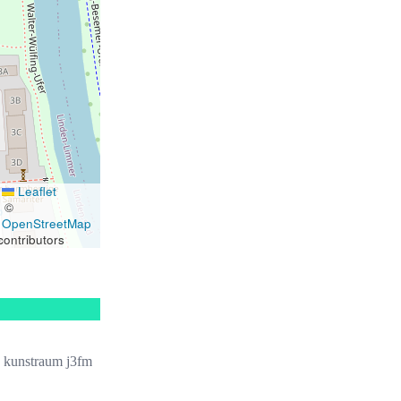
Leaflet
|
©
OpenStreetMap
contributors
kunstraum j3fm