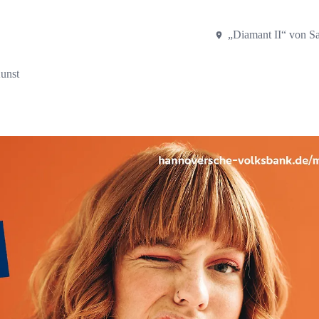
„Diamant II“ von S
unst