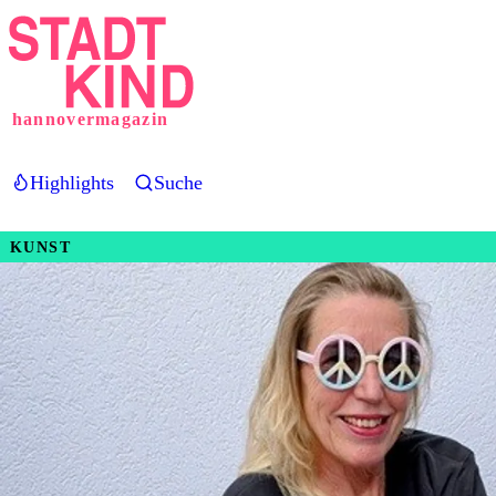
Direkt
zum
Inhalt
hannovermagazin
Highlights
Suche
KUNST