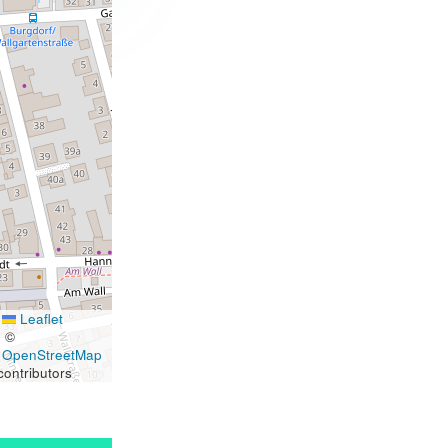
Leaflet
|
©
OpenStreetMap
contributors