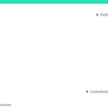
Park
Gartenthea
meister