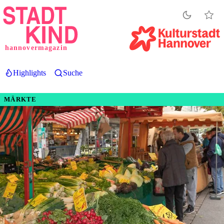
Direkt
zum
Inhalt
hannovermagazin
Highlights
Suche
MÄRKTE