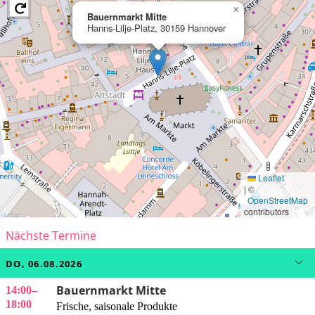
×
Bauernmarkt Mitte
Hanns-Lilje-Platz, 30159 Hannover
Leaflet
|
©
OpenStreetMap
contributors
Nächste Termine
DO, 06.08.2026
Bauernmarkt Mitte
14:00
–
18:00
Frische, saisonale Produkte