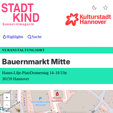
Direkt
zum
Inhalt
hannovermagazin
Highlights
Suche
VERANSTALTUNGSORT
Bauernmarkt Mitte
Hanns-Lilje-Platz
Donnerstag 14–18 Uhr
30159 Hannover
+
−