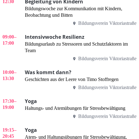
Begleitung von Kindern
12:30
Bildungswoche zur Kommunikation mit Kindern,
Beobachtung und Bitten
Bildungsverein Viktoriastraße
Intensivwoche Resilienz
09:00
–
17:00
Bildungsurlaub zu Stressoren und Schutzfaktoren im
Team
Bildungsverein Viktoriastraße
Was kommt dann?
10:00
–
13:30
Geschichten aus der Leere von Timo Stoffregen
Bildungsverein Viktoriastraße
Yoga
17:30
–
19:00
Haltungs- und Atemübungen für Stressbewältigung
Bildungsverein Viktoriastraße
Yoga
19:15
–
20:45
Atem- und Haltungsübungen für Stressbewältigung,