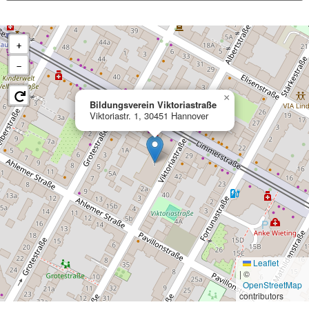
+
−
×
Bildungsverein Viktoriastraße
Viktoriastr. 1, 30451 Hannover
Leaflet
|
©
OpenStreetMap
contributors