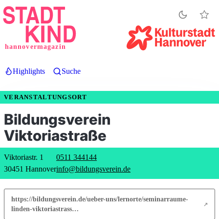
Direkt
zum
Inhalt
hannovermagazin
Highlights
Suche
VERANSTALTUNGSORT
Bildungsverein
Viktoriastraße
Viktoriastr. 1
0511 344144
30451 Hannover
info@bildungsverein.de
https://bildungsverein.de/ueber-uns/lernorte/seminarraume-
linden-viktoriastrass…