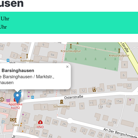
usen
 Uhr
Uhr
×
 Barsinghausen
Barsinghausen / Marktstr.,
hausen