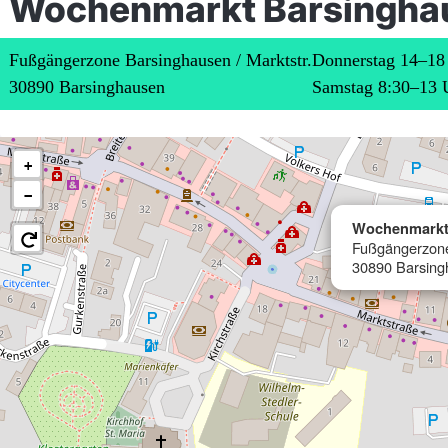
Wochenmarkt Barsingha
Fußgängerzone Barsinghausen / Marktstr.
Donnerstag 14–18
30890 Barsinghausen
Samstag 8:30–13 
+
−
Wochenmarkt
Fußgängerzone 
30890 Barsing