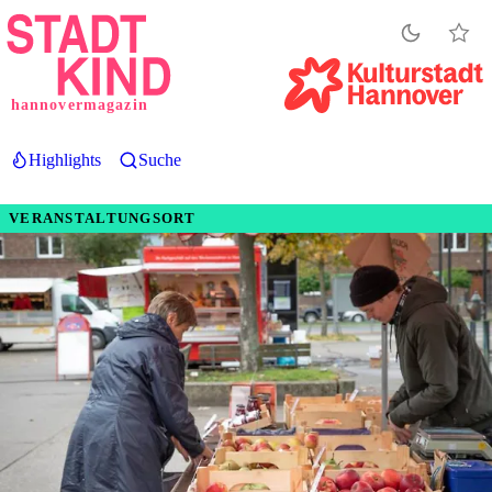
Direkt
zum
Inhalt
hannovermagazin
Highlights
Suche
VERANSTALTUNGSORT